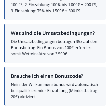
100 FS, 2. Einzahlung: 100% bis 1.000€ + 200 FS,
3. Einzahlung: 75% bis 1.500€ + 300 FS.
Was sind die Umsatzbedingungen?
Die Umsatzbedingungen betragen 35x auf den
Bonusbetrag. Ein Bonus von 100€ erfordert
somit Wetteinsätze von 3.500€.
Brauche ich einen Bonuscode?
Nein, der Willkommensbonus wird automatisch
bei qualifizierender Einzahlung (Mindestbetrag
20€) aktiviert.