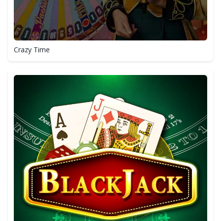
Crazy Time