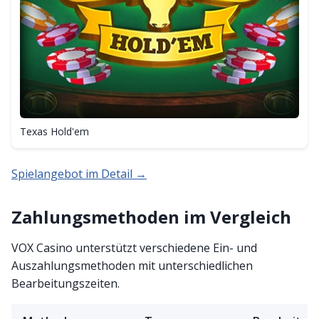
Texas Hold'em
Spielangebot im Detail →
Zahlungsmethoden im Vergleich
VOX Casino unterstützt verschiedene Ein- und
Auszahlungsmethoden mit unterschiedlichen
Bearbeitungszeiten.