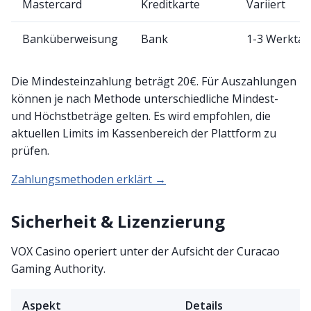
Mastercard
Kreditkarte
Variiert
Banküberweisung
Bank
1-3 Werkta
Die Mindesteinzahlung beträgt 20€. Für Auszahlungen
können je nach Methode unterschiedliche Mindest-
und Höchstbeträge gelten. Es wird empfohlen, die
aktuellen Limits im Kassenbereich der Plattform zu
prüfen.
Zahlungsmethoden erklärt →
Sicherheit & Lizenzierung
VOX Casino operiert unter der Aufsicht der Curacao
Gaming Authority.
Aspekt
Details