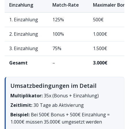
Einzahlung
Match-Rate
Maximaler Bonu
1. Einzahlung
125%
500€
2. Einzahlung
100%
1.000€
3. Einzahlung
75%
1.500€
Gesamt
–
3.000€
Umsatzbedingungen im Detail
Multiplikator:
35x (Bonus + Einzahlung)
Zeitlimit:
30 Tage ab Aktivierung
Beispiel:
Bei 500€ Bonus + 500€ Einzahlung =
1.000€ müssen 35.000€ umgesetzt werden