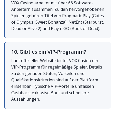
VOX Casino arbeitet mit über 66 Software-
Anbietern zusammen. Zu den hervorgehobenen
Spielen gehören Titel von Pragmatic Play (Gates
of Olympus, Sweet Bonanza), NetEnt (Starburst,
Dead or Alive 2) und Play'n GO (Book of Dead).
10. Gibt es ein VIP-Programm?
Laut offizieller Website bietet VOX Casino ein
VIP-Programm für regelmäßige Spieler. Details
zu den genauen Stufen, Vorteilen und
Qualifikationskriterien sind auf der Plattform
einsehbar. Typische VIP-Vorteile umfassen
Cashback, exklusive Boni und schnellere
Auszahlungen.