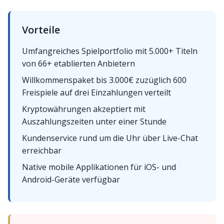
Vorteile
Umfangreiches Spielportfolio mit 5.000+ Titeln
von 66+ etablierten Anbietern
Willkommenspaket bis 3.000€ zuzüglich 600
Freispiele auf drei Einzahlungen verteilt
Kryptowährungen akzeptiert mit
Auszahlungszeiten unter einer Stunde
Kundenservice rund um die Uhr über Live-Chat
erreichbar
Native mobile Applikationen für iOS- und
Android-Geräte verfügbar