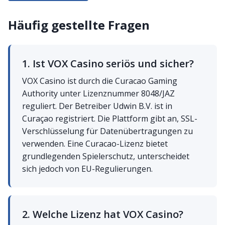
Häufig gestellte Fragen
1. Ist VOX Casino seriös und sicher?
VOX Casino ist durch die Curacao Gaming
Authority unter Lizenznummer 8048/JAZ
reguliert. Der Betreiber Udwin B.V. ist in
Curaçao registriert. Die Plattform gibt an, SSL-
Verschlüsselung für Datenübertragungen zu
verwenden. Eine Curacao-Lizenz bietet
grundlegenden Spielerschutz, unterscheidet
sich jedoch von EU-Regulierungen.
2. Welche Lizenz hat VOX Casino?