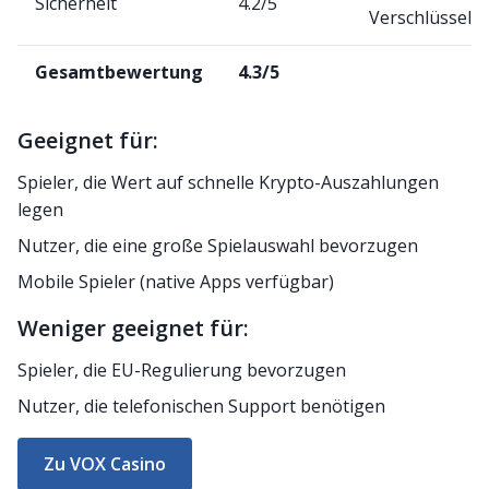
Sicherheit
4.2/5
Verschlüsselu
Gesamtbewertung
4.3/5
Geeignet für:
Spieler, die Wert auf schnelle Krypto-Auszahlungen
legen
Nutzer, die eine große Spielauswahl bevorzugen
Mobile Spieler (native Apps verfügbar)
Weniger geeignet für:
Spieler, die EU-Regulierung bevorzugen
Nutzer, die telefonischen Support benötigen
Zu VOX Casino