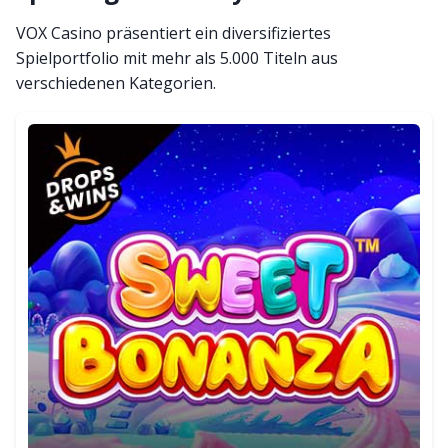
VOX Casino präsentiert ein diversifiziertes
Spielportfolio mit mehr als 5.000 Titeln aus
verschiedenen Kategorien.