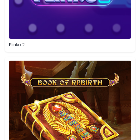
Plinko 2