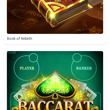
Book of Rebirth