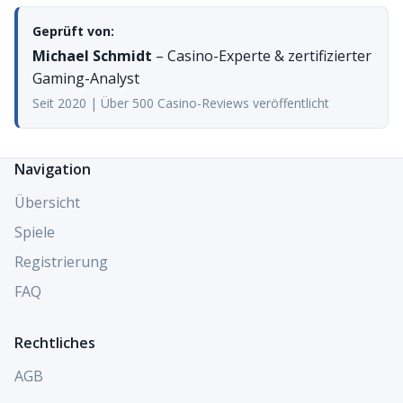
Geprüft von:
Michael Schmidt
– Casino-Experte & zertifizierter
Gaming-Analyst
Seit 2020 | Über 500 Casino-Reviews veröffentlicht
Navigation
Übersicht
Spiele
Registrierung
FAQ
Rechtliches
AGB